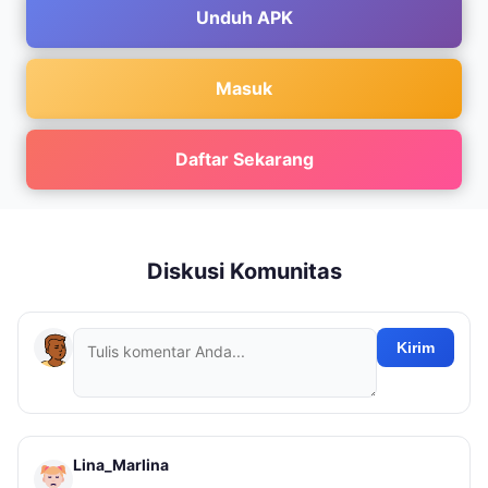
Unduh APK
Masuk
Daftar Sekarang
Diskusi Komunitas
Kirim
Lina_Marlina