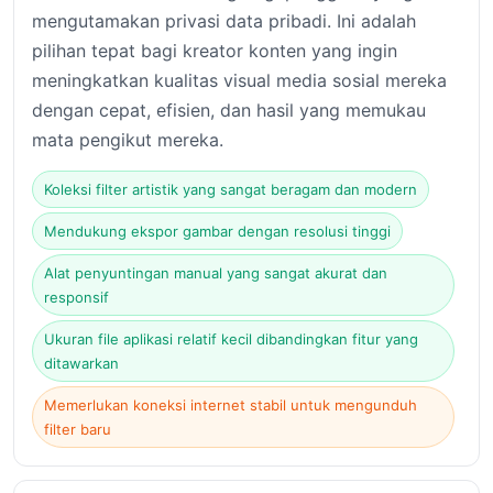
mengutamakan privasi data pribadi. Ini adalah
pilihan tepat bagi kreator konten yang ingin
meningkatkan kualitas visual media sosial mereka
dengan cepat, efisien, dan hasil yang memukau
mata pengikut mereka.
Koleksi filter artistik yang sangat beragam dan modern
Mendukung ekspor gambar dengan resolusi tinggi
Alat penyuntingan manual yang sangat akurat dan
responsif
Ukuran file aplikasi relatif kecil dibandingkan fitur yang
ditawarkan
Memerlukan koneksi internet stabil untuk mengunduh
filter baru