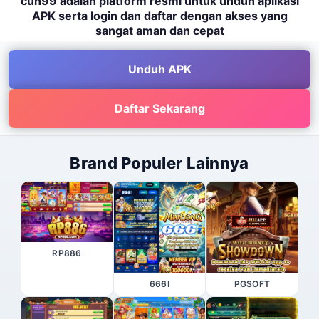
cun99 adalah platform resmi untuk unduh aplikasi
APK serta login dan daftar dengan akses yang
sangat aman dan cepat
Unduh APK
Daftar Sekarang
Brand Populer Lainnya
RP886
666I
PGSOFT