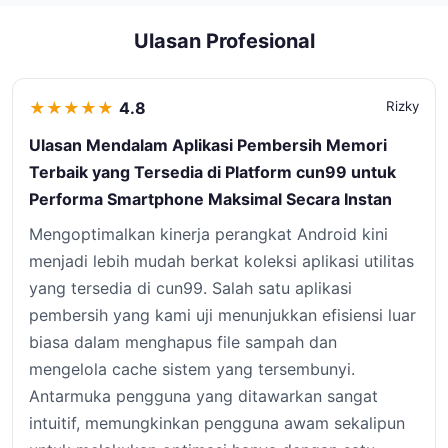
Ulasan Profesional
★
★
★
★
★
4.8
Rizky
Ulasan Mendalam Aplikasi Pembersih Memori
Terbaik yang Tersedia di Platform cun99 untuk
Performa Smartphone Maksimal Secara Instan
Mengoptimalkan kinerja perangkat Android kini
menjadi lebih mudah berkat koleksi aplikasi utilitas
yang tersedia di cun99. Salah satu aplikasi
pembersih yang kami uji menunjukkan efisiensi luar
biasa dalam menghapus file sampah dan
mengelola cache sistem yang tersembunyi.
Antarmuka pengguna yang ditawarkan sangat
intuitif, memungkinkan pengguna awam sekalipun