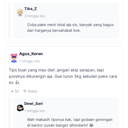
Tika_Z
2 minggu lalu
Coba pake merk lokal aja sis, banyak yang bagus
dan harganya bersahabat kok.
Agus_Keren
1 minggu lalu
Tips buat yang mau diet: jangan skip sarapan, tapi
porsinya dikurangin aja. Gue turun 3kg sebulan pake cara
ini. 👍
♥ 59
💬 Balas
Dewi_Sari
1 minggu lalu
Wah makasih tipsnya kak, tapi godaan gorengan
di kantor susah banget dihindarin! 😂