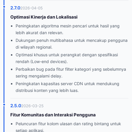
2.7.0
2026-04-05
Optimasi Kinerja dan Lokalisasi
Peningkatan algoritma mesin pencari untuk hasil yang
lebih akurat dan relevan.
Dukungan penuh multibahasa untuk mencakup pengguna
di wilayah regional.
Optimasi khusus untuk perangkat dengan spesifikasi
rendah (Low-end devices).
Perbaikan bug pada fitur filter kategori yang sebelumnya
sering mengalami delay.
Peningkatan kapasitas server CDN untuk mendukung
distribusi konten yang lebih luas.
2.5.0
2026-03-25
Fitur Komunitas dan Interaksi Pengguna
Peluncuran fitur kolom ulasan dan rating bintang untuk
setiap aplikasi.