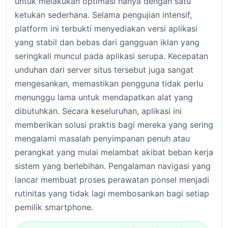
untuk melakukan optimasi hanya dengan satu
ketukan sederhana. Selama pengujian intensif,
platform ini terbukti menyediakan versi aplikasi
yang stabil dan bebas dari gangguan iklan yang
seringkali muncul pada aplikasi serupa. Kecepatan
unduhan dari server situs tersebut juga sangat
mengesankan, memastikan pengguna tidak perlu
menunggu lama untuk mendapatkan alat yang
dibutuhkan. Secara keseluruhan, aplikasi ini
memberikan solusi praktis bagi mereka yang sering
mengalami masalah penyimpanan penuh atau
perangkat yang mulai melambat akibat beban kerja
sistem yang berlebihan. Pengalaman navigasi yang
lancar membuat proses perawatan ponsel menjadi
rutinitas yang tidak lagi membosankan bagi setiap
pemilik smartphone.