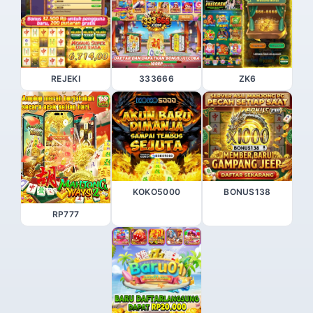
REJEKI
333666
ZK6
KOKO5000
BONUS138
RP777