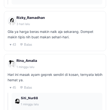
Rizky_Ramadhan
3 hari lalu
Gila ya harga beras makin naik aja sekarang. Dompet
makin tipis nih buat makan sehari-hari.
♥ 43
💬 Balas
Rina_Amalia
1 minggu lalu
Hari ini masak ayam geprek sendiri di kosan, ternyata lebih
hemat ya.
♥ 45
💬 Balas
Siti_Nur88
1 minggu lalu