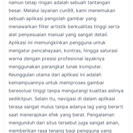
namun tetap ringan adalah sebuah tantangan
besar. Melalui layanan cun99, kami menemukan
sebuah aplikasi pengolah gambar yang
menawarkan filter artistik berkualitas tinggi serta
alat penyesuaian manual yang sangat detail.
Aplikasi ini memungkinkan pengguna untuk
mengatur pencahayaan, kontras, hingga saturasi
warna dengan presisi profesional layaknya
menggunakan perangkat lunak komputer.
Keunggulan utama dari aplikasi ini adalah
kemampuannya untuk memproses gambar
beresolusi tinggi tanpa mengurangi kualitas aslinya
sedikitpun. Selain itu, navigasi di dalam aplikasi
terasa sangat mulus tanpa adanya lag yang berarti
saat menerapkan efek yang berat. Pengalaman
mengunduh dari situs tersebut juga sangat aman,
memberikan rasa tenang bagi pengguna yang