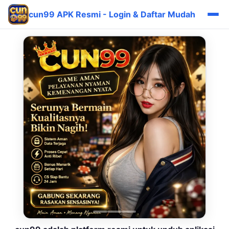
cun99 APK Resmi - Login & Daftar Mudah