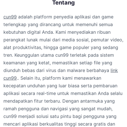
Tentang
cun99
adalah platform penyedia aplikasi dan game
terlengkap yang dirancang untuk memenuhi semua
kebutuhan digital Anda. Kami menyediakan ribuan
perangkat lunak mulai dari media sosial, pemutar video,
alat produktivitas, hingga game populer yang sedang
tren. Keunggulan utama cun99 terletak pada sistem
keamanan yang ketat, memastikan setiap file yang
diunduh bebas dari virus dan malware berbahaya
link
cun99
.. Selain itu, platform kami menawarkan
kecepatan unduhan yang luar biasa serta pembaruan
aplikasi secara real-time untuk memastikan Anda selalu
mendapatkan fitur terbaru. Dengan antarmuka yang
ramah pengguna dan navigasi yang sangat mudah,
cun99 menjadi solusi satu pintu bagi pengguna yang
mencari aplikasi berkualitas tinggi secara gratis dan