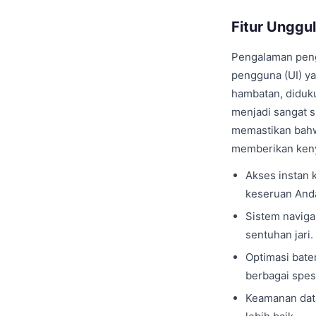
Fitur Unggu
Pengalaman pengg
pengguna (UI) ya
hambatan, diduk
menjadi sangat si
memastikan bahwa
memberikan keny
Akses instan 
keseruan And
Sistem naviga
sentuhan jari.
Optimasi bate
berbagai spesi
Keamanan data