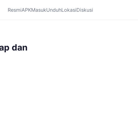
Resmi
APK
Masuk
Unduh
Lokasi
Diskusi
kap dan