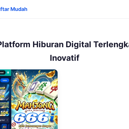
aftar Mudah
Platform Hiburan Digital Terleng
Inovatif