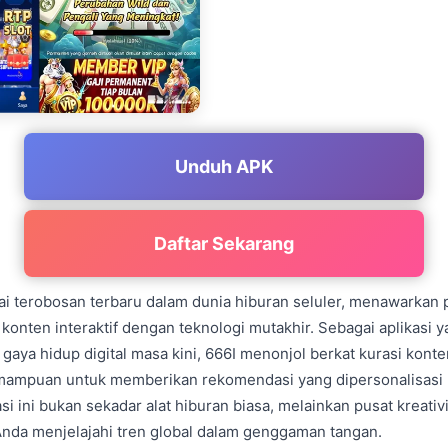
Unduh APK
Daftar Sekarang
ai terobosan terbaru dalam dunia hiburan seluler, menawarkan 
nten interaktif dengan teknologi mutakhir. Sebagai aplikasi 
aya hidup digital masa kini, 666I menonjol berkat kurasi kont
ampuan untuk memberikan rekomendasi yang dipersonalisasi b
i ini bukan sekadar alat hiburan biasa, melainkan pusat kreativ
da menjelajahi tren global dalam genggaman tangan.