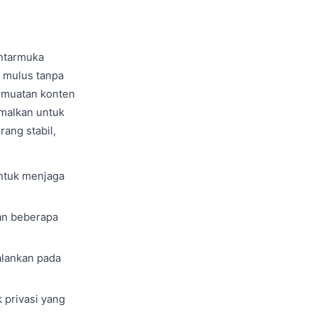
antarmuka
t mulus tanpa
emuatan konten
timalkan untuk
ang stabil,
untuk menjaga
an beberapa
alankan pada
 privasi yang