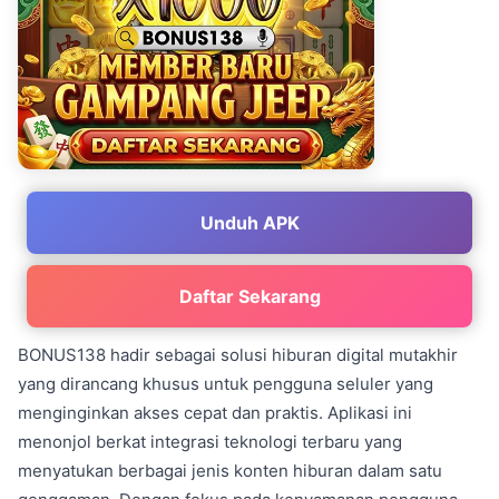
Unduh APK
Daftar Sekarang
BONUS138 hadir sebagai solusi hiburan digital mutakhir
yang dirancang khusus untuk pengguna seluler yang
menginginkan akses cepat dan praktis. Aplikasi ini
menonjol berkat integrasi teknologi terbaru yang
menyatukan berbagai jenis konten hiburan dalam satu