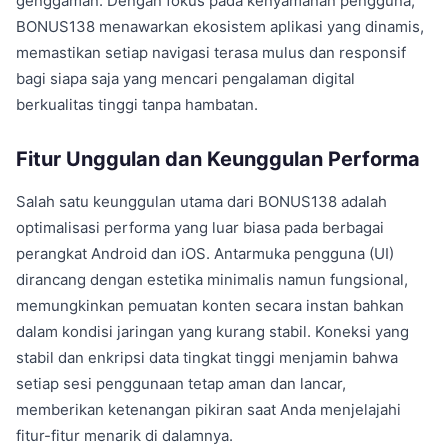
genggaman. Dengan fokus pada kenyamanan pengguna,
BONUS138 menawarkan ekosistem aplikasi yang dinamis,
memastikan setiap navigasi terasa mulus dan responsif
bagi siapa saja yang mencari pengalaman digital
berkualitas tinggi tanpa hambatan.
Fitur Unggulan dan Keunggulan Performa
Salah satu keunggulan utama dari BONUS138 adalah
optimalisasi performa yang luar biasa pada berbagai
perangkat Android dan iOS. Antarmuka pengguna (UI)
dirancang dengan estetika minimalis namun fungsional,
memungkinkan pemuatan konten secara instan bahkan
dalam kondisi jaringan yang kurang stabil. Koneksi yang
stabil dan enkripsi data tingkat tinggi menjamin bahwa
setiap sesi penggunaan tetap aman dan lancar,
memberikan ketenangan pikiran saat Anda menjelajahi
fitur-fitur menarik di dalamnya.