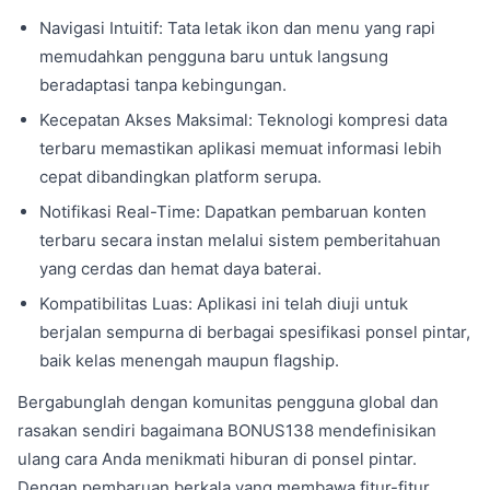
Navigasi Intuitif: Tata letak ikon dan menu yang rapi
memudahkan pengguna baru untuk langsung
beradaptasi tanpa kebingungan.
Kecepatan Akses Maksimal: Teknologi kompresi data
terbaru memastikan aplikasi memuat informasi lebih
cepat dibandingkan platform serupa.
Notifikasi Real-Time: Dapatkan pembaruan konten
terbaru secara instan melalui sistem pemberitahuan
yang cerdas dan hemat daya baterai.
Kompatibilitas Luas: Aplikasi ini telah diuji untuk
berjalan sempurna di berbagai spesifikasi ponsel pintar,
baik kelas menengah maupun flagship.
Bergabunglah dengan komunitas pengguna global dan
rasakan sendiri bagaimana BONUS138 mendefinisikan
ulang cara Anda menikmati hiburan di ponsel pintar.
Dengan pembaruan berkala yang membawa fitur-fitur