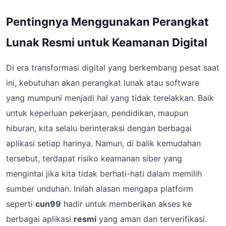
Pentingnya Menggunakan Perangkat
Lunak Resmi untuk Keamanan Digital
Di era transformasi digital yang berkembang pesat saat
ini, kebutuhan akan perangkat lunak atau software
yang mumpuni menjadi hal yang tidak terelakkan. Baik
untuk keperluan pekerjaan, pendidikan, maupun
hiburan, kita selalu berinteraksi dengan berbagai
aplikasi setiap harinya. Namun, di balik kemudahan
tersebut, terdapat risiko keamanan siber yang
mengintai jika kita tidak berhati-hati dalam memilih
sumber unduhan. Inilah alasan mengapa platform
seperti
cun99
hadir untuk memberikan akses ke
berbagai aplikasi
resmi
yang aman dan terverifikasi.