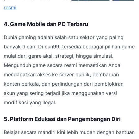
resmi
.
4. Game Mobile dan PC Terbaru
Dunia gaming adalah salah satu sektor yang paling
banyak dicari. Di cun99, tersedia berbagai pilihan game
mulai dari genre aksi, strategi, hingga simulasi.
Mengunduh game secara resmi memastikan Anda
mendapatkan akses ke server publik, pembaruan
konten berkala, dan perlindungan dari pemblokiran
akun yang sering terjadi jika menggunakan versi
modifikasi yang ilegal.
5. Platform Edukasi dan Pengembangan Diri
Belajar secara mandiri kini lebih mudah dengan bantuan