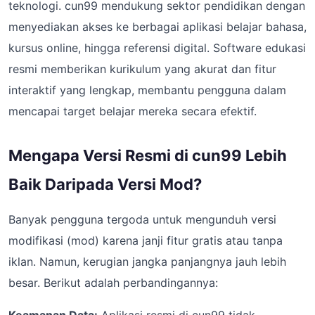
teknologi. cun99 mendukung sektor pendidikan dengan
menyediakan akses ke berbagai aplikasi belajar bahasa,
kursus online, hingga referensi digital. Software edukasi
resmi memberikan kurikulum yang akurat dan fitur
interaktif yang lengkap, membantu pengguna dalam
mencapai target belajar mereka secara efektif.
Mengapa Versi Resmi di cun99 Lebih
Baik Daripada Versi Mod?
Banyak pengguna tergoda untuk mengunduh versi
modifikasi (mod) karena janji fitur gratis atau tanpa
iklan. Namun, kerugian jangka panjangnya jauh lebih
besar. Berikut adalah perbandingannya: