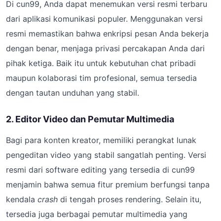
Di cun99, Anda dapat menemukan versi resmi terbaru
dari aplikasi komunikasi populer. Menggunakan versi
resmi memastikan bahwa enkripsi pesan Anda bekerja
dengan benar, menjaga privasi percakapan Anda dari
pihak ketiga. Baik itu untuk kebutuhan chat pribadi
maupun kolaborasi tim profesional, semua tersedia
dengan tautan unduhan yang stabil.
2. Editor Video dan Pemutar Multimedia
Bagi para konten kreator, memiliki perangkat lunak
pengeditan video yang stabil sangatlah penting. Versi
resmi dari software editing yang tersedia di cun99
menjamin bahwa semua fitur premium berfungsi tanpa
kendala
crash
di tengah proses rendering. Selain itu,
tersedia juga berbagai pemutar multimedia yang