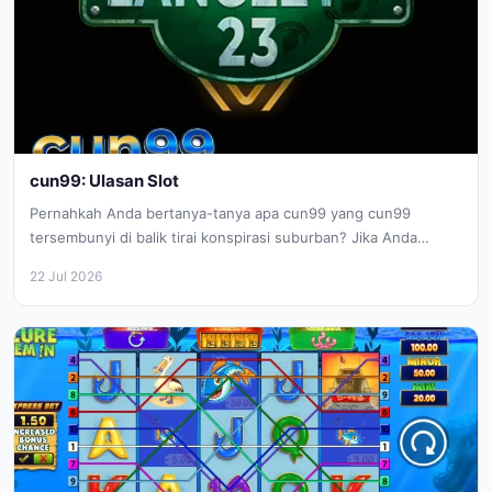
cun99: Ulasan Slot
Pernahkah Anda bertanya-tanya apa cun99 yang cun99
tersembunyi di balik tirai konspirasi suburban? Jika Anda
menyukai atmosfer misteri ala tahun...
22 Jul 2026