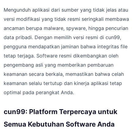
Mengunduh aplikasi dari sumber yang tidak jelas atau
versi modifikasi yang tidak resmi seringkali membawa
ancaman berupa malware, spyware, hingga pencurian
data pribadi. Dengan memilih versi resmi di cun99,
pengguna mendapatkan jaminan bahwa integritas file
tetap terjaga. Software resmi dikembangkan oleh
pengembang asli yang memberikan pembaruan
keamanan secara berkala, memastikan bahwa celah
keamanan selalu tertutup dan kinerja aplikasi tetap
optimal pada perangkat Anda.
cun99: Platform Terpercaya untuk
Semua Kebutuhan Software Anda