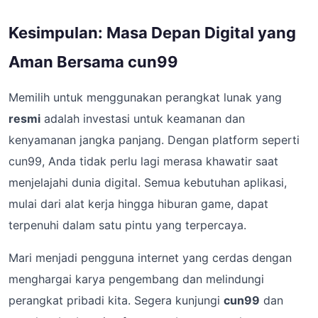
Kesimpulan: Masa Depan Digital yang
Aman Bersama cun99
Memilih untuk menggunakan perangkat lunak yang
resmi
adalah investasi untuk keamanan dan
kenyamanan jangka panjang. Dengan platform seperti
cun99, Anda tidak perlu lagi merasa khawatir saat
menjelajahi dunia digital. Semua kebutuhan aplikasi,
mulai dari alat kerja hingga hiburan game, dapat
terpenuhi dalam satu pintu yang terpercaya.
Mari menjadi pengguna internet yang cerdas dengan
menghargai karya pengembang dan melindungi
perangkat pribadi kita. Segera kunjungi
cun99
dan