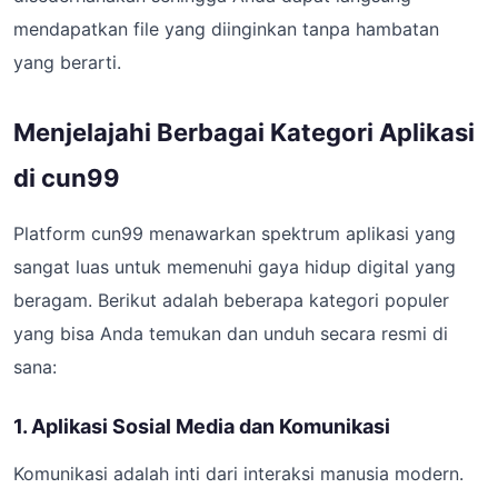
mendapatkan file yang diinginkan tanpa hambatan
yang berarti.
Menjelajahi Berbagai Kategori Aplikasi
di cun99
Platform cun99 menawarkan spektrum aplikasi yang
sangat luas untuk memenuhi gaya hidup digital yang
beragam. Berikut adalah beberapa kategori populer
yang bisa Anda temukan dan unduh secara resmi di
sana:
1. Aplikasi Sosial Media dan Komunikasi
Komunikasi adalah inti dari interaksi manusia modern.