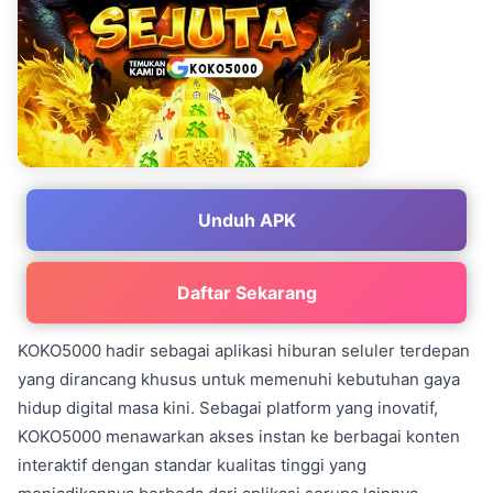
Unduh APK
Daftar Sekarang
KOKO5000 hadir sebagai aplikasi hiburan seluler terdepan
yang dirancang khusus untuk memenuhi kebutuhan gaya
hidup digital masa kini. Sebagai platform yang inovatif,
KOKO5000 menawarkan akses instan ke berbagai konten
interaktif dengan standar kualitas tinggi yang