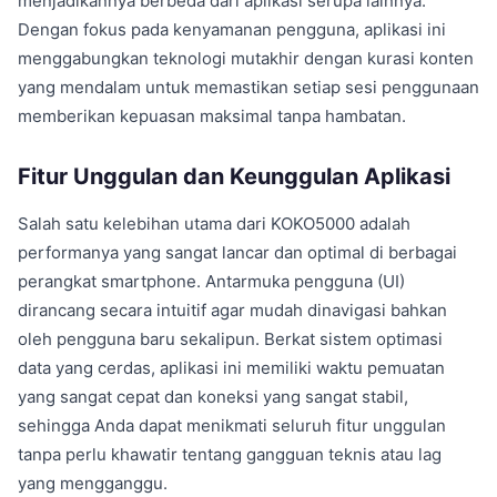
menjadikannya berbeda dari aplikasi serupa lainnya.
Dengan fokus pada kenyamanan pengguna, aplikasi ini
menggabungkan teknologi mutakhir dengan kurasi konten
yang mendalam untuk memastikan setiap sesi penggunaan
memberikan kepuasan maksimal tanpa hambatan.
Fitur Unggulan dan Keunggulan Aplikasi
Salah satu kelebihan utama dari KOKO5000 adalah
performanya yang sangat lancar dan optimal di berbagai
perangkat smartphone. Antarmuka pengguna (UI)
dirancang secara intuitif agar mudah dinavigasi bahkan
oleh pengguna baru sekalipun. Berkat sistem optimasi
data yang cerdas, aplikasi ini memiliki waktu pemuatan
yang sangat cepat dan koneksi yang sangat stabil,
sehingga Anda dapat menikmati seluruh fitur unggulan
tanpa perlu khawatir tentang gangguan teknis atau lag
yang mengganggu.