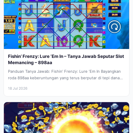
Fishin’ Frenzy: Lure ‘Em In – Tanya Jawab Seputar Slot
Memancing – 898aa
Panduan Tanya Jawab: Fishin’ Frenzy: Lure ‘Em In Bayangkan
roda 898aa keberuntungan yang terus berputar di tepi danau
yang tenang,...
18 Jul 2026