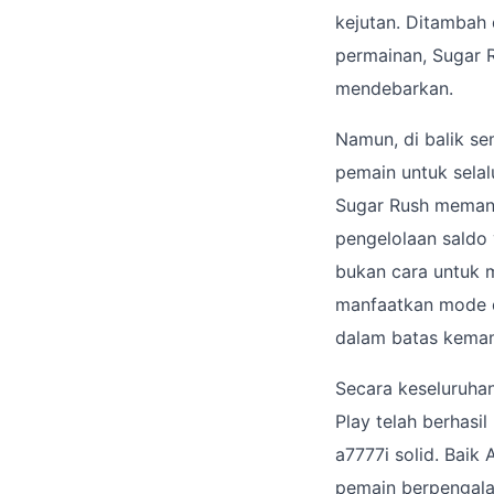
kejutan. Ditambah
permainan, Sugar 
mendebarkan.
Namun, di balik se
pemain untuk selal
Sugar Rush meman
pengelolaan saldo 
bukan cara untuk m
manfaatkan mode 
dalam batas kemam
Secara keseluruhan
Play telah berhas
a7777i solid. Bai
pemain berpengala