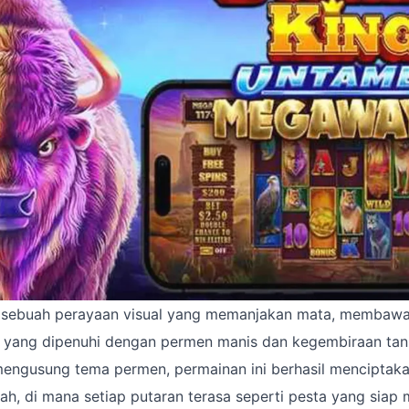
 sebuah perayaan visual yang memanjakan mata, membaw
 yang dipenuhi dengan permen manis dan kegembiraan tanp
mengusung tema permen, permainan ini berhasil menciptak
ah, di mana setiap putaran terasa seperti pesta yang siap