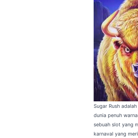
Sugar Rush adalah
dunia penuh warna
sebuah slot yang 
karnaval yang meri