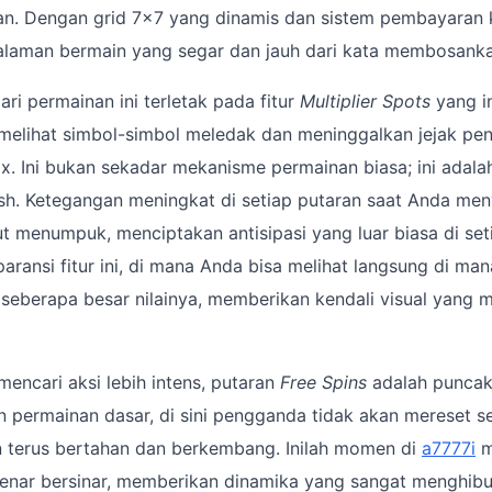
n. Dengan grid 7×7 yang dinamis dan sistem pembayaran k
aman bermain yang segar dan jauh dari kata membosanka
ari permainan ini terletak pada fitur
Multiplier Spots
yang i
 melihat simbol-simbol meledak dan meninggalkan jejak pe
. Ini bukan sekadar mekanisme permainan biasa; ini adalah
sh. Ketegangan meningkat di setiap putaran saat Anda me
 menumpuk, menciptakan antisipasi yang luar biasa di set
paransi fitur ini, di mana Anda bisa melihat langsung di m
 seberapa besar nilainya, memberikan kendali visual yang
encari aksi lebih intens, putaran
Free Spins
adalah puncak
n permainan dasar, di sini pengganda tidak akan mereset s
n terus bertahan dan berkembang. Inilah momen di
a7777i
m
enar bersinar, memberikan dinamika yang sangat menghib