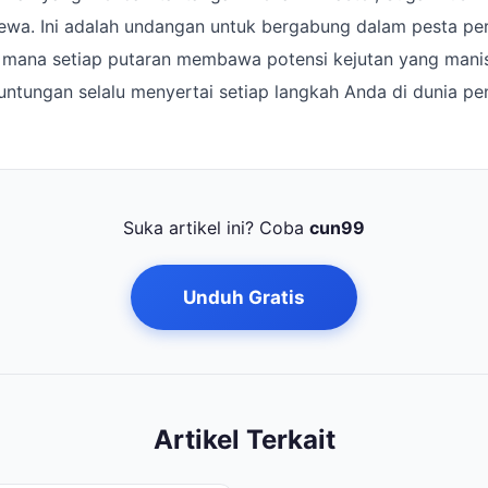
mewa. Ini adalah undangan untuk bergabung dalam pesta pe
di mana setiap putaran membawa potensi kejutan yang mani
tungan selalu menyertai setiap langkah Anda di dunia pen
Suka artikel ini? Coba
cun99
Unduh Gratis
Artikel Terkait