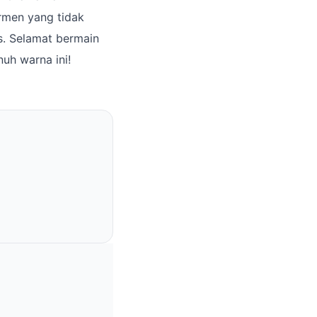
rmen yang tidak
s. Selamat bermain
uh warna ini!