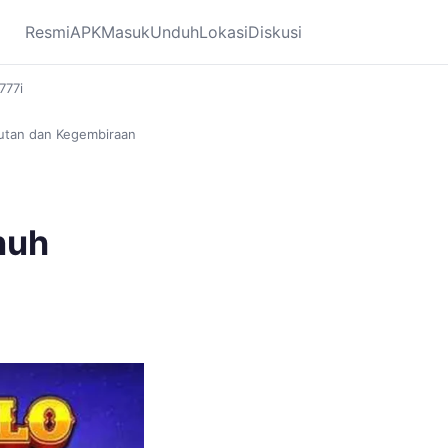
Resmi
APK
Masuk
Unduh
Lokasi
Diskusi
777i
utan dan Kegembiraan
nuh