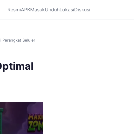
Resmi
APK
Masuk
Unduh
Lokasi
Diskusi
 Perangkat Seluler
Optimal