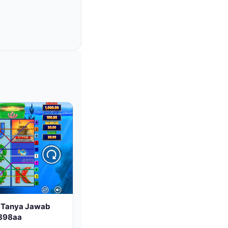
 – Tanya Jawab
 898aa