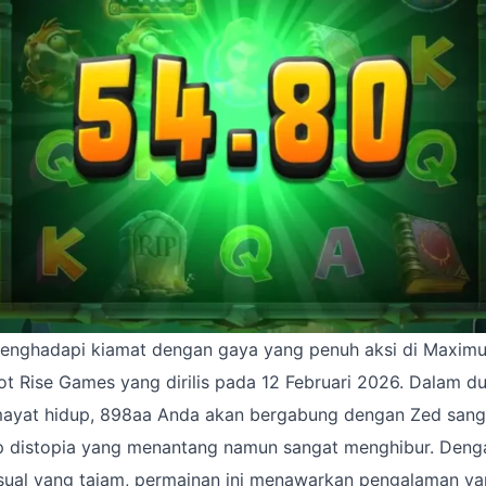
menghadapi kiamat dengan gaya yang penuh aksi di Maxim
 Hot Rise Games yang dirilis pada 12 Februari 2026. Dalam d
ayat hidup, 898aa Anda akan bergabung dengan Zed sang 
p distopia yang menantang namun sangat menghibur. Deng
isual yang tajam, permainan ini menawarkan pengalaman ya