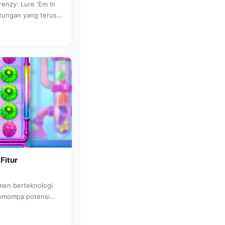
renzy: Lure ‘Em In
tungan yang terus
ang,...
Fitur
men berteknologi
memompa potensi
 dari Pragmatic