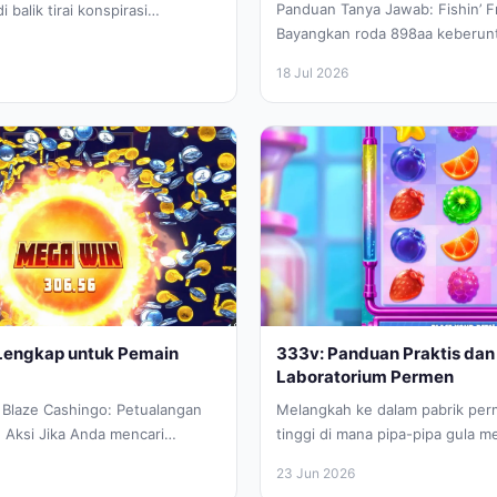
Panduan Tanya Jawab: Fishin’ F
balik tirai konspirasi
Bayangkan roda 898aa keberun
 menyukai atmosfer misteri ala
berputar di tepi danau yang ten
18 Jul 2026
Lengkap untuk Pemain
333v: Panduan Praktis dan 
Laboratorium Permen
n Blaze Cashingo: Petualangan
Melangkah ke dalam pabrik per
 Aksi Jika Anda mencari
tinggi di mana pipa-pipa gula 
 slot yang menggabungkan
kemenangan besar. Sweet Burst
23 Jun 2026
Play...