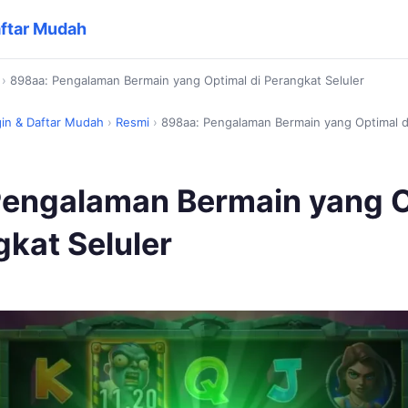
aftar Mudah
›
898aa: Pengalaman Bermain yang Optimal di Perangkat Seluler
in & Daftar Mudah
›
Resmi
›
898aa: Pengalaman Bermain yang Optimal di
Pengalaman Bermain yang 
gkat Seluler