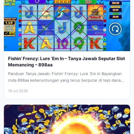
Fishin’ Frenzy: Lure ‘Em In – Tanya Jawab Seputar Slot
Memancing – 898aa
Panduan Tanya Jawab: Fishin’ Frenzy: Lure ‘Em In Bayangkan
roda 898aa keberuntungan yang terus berputar di tepi danau
yang tenang,...
18 Jul 2026